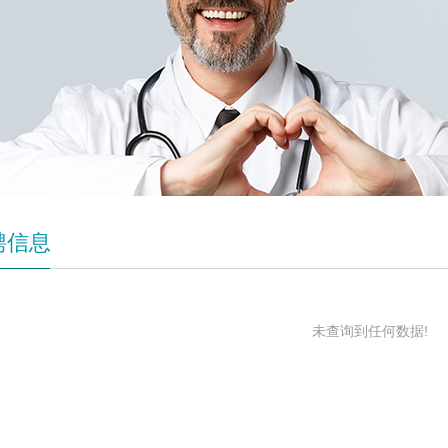
聘信息
未查询到任何数据!