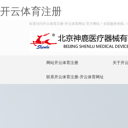
开云体育注册
欢迎访问开云体育注册-开云体育网址 官方网站！全国服务热线：400-
网站开云体育注册
关于开云
联系开云体育注册-开云体育网址