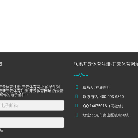
阅
联系开云体育注册-开云体育网
开云体育注册-开云体育网址 的邮件列
联系人: 神鹿医疗
更新开云体育注册-开云体育网址 的最新
填写你的电子邮件：
联系电话: 400-993-6860
QQ:14675016（同微信）
地址: 北京市房山区琉璃河镇