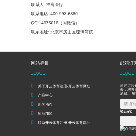
联系人: 神鹿医疗
联系电话: 400-993-6860
QQ:14675016（同微信）
联系地址: 北京市房山区琉璃河镇
网站栏目
邮箱订
通过订阅
关于开云体育注册-开云体育网址
表，您将
消息。 
产品中心
新闻动态
验证码:
招商加盟
联系开云体育注册-开云体育网址