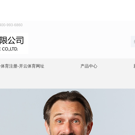
993-6860
体育注册-开云体育网址
产品中心