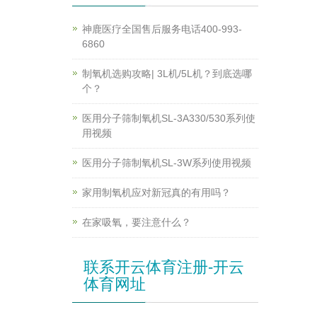
神鹿医疗全国售后服务电话400-993-
6860
制氧机选购攻略| 3L机/5L机？到底选哪
个？
医用分子筛制氧机SL-3A330/530系列使
用视频
医用分子筛制氧机SL-3W系列使用视频
家用制氧机应对新冠真的有用吗？
在家吸氧，要注意什么？
联系开云体育注册-开云
体育网址