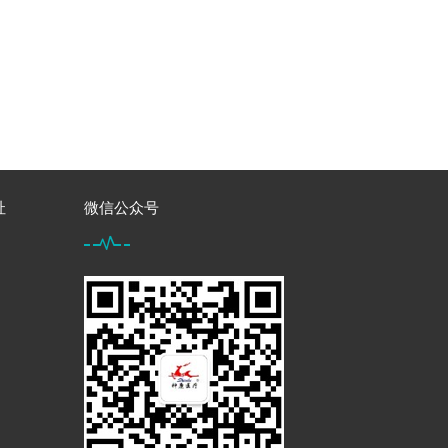
址
微信公众号